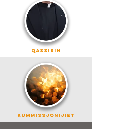
qassisin
kummissjonijiet