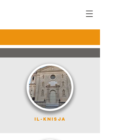
ATTARD
PARISH
Il-knisja